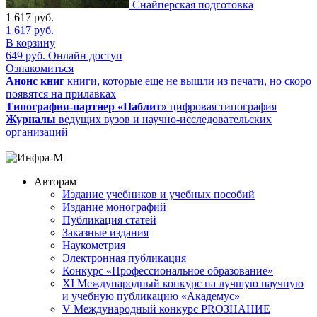
Снайперская подготовка
1 617
руб.
1 617
руб.
В корзину
649
руб.
Онлайн доступ
Ознакомиться
Анонс книг
книги, которые еще не вышли из печати, но скоро
появятся на прилавках
Типография-партнер «Паблит»
цифровая типография
Журналы
ведущих вузов и научно-исследовательских
организаций
Авторам
Издание учебников и учебных пособий
Издание монографий
Публикация статей
Заказные издания
Наукометрия
Электронная публикация
Конкурс «Профессиональное образование»
XI Международный конкурс на лучшую научную
и учебную публикацию «Академус»
V Международный конкурс PROЗНАНИЕ