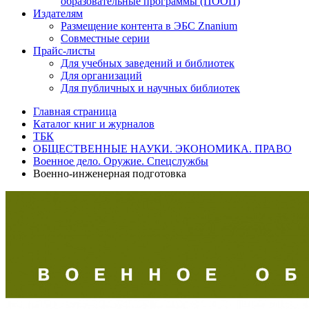
образовательные программы (ПООП)
Издателям
Размещение контента в ЭБС Znanium
Совместные серии
Прайс-листы
Для учебных заведений и библиотек
Для организаций
Для публичных и научных библиотек
Главная страница
Каталог книг и журналов
ТБК
ОБЩЕСТВЕННЫЕ НАУКИ. ЭКОНОМИКА. ПРАВО
Военное дело. Оружие. Спецслужбы
Военно-инженерная подготовка