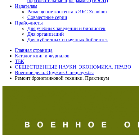
образовательные программы (ПООП)
Издателям
Размещение контента в ЭБС Znanium
Совместные серии
Прайс-листы
Для учебных заведений и библиотек
Для организаций
Для публичных и научных библиотек
Главная страница
Каталог книг и журналов
ТБК
ОБЩЕСТВЕННЫЕ НАУКИ. ЭКОНОМИКА. ПРАВО
Военное дело. Оружие. Спецслужбы
Ремонт бронетанковой техники. Практикум