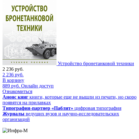
Устройство бронетанковой техники
2 236
руб.
2 236
руб.
В корзину
889
руб.
Онлайн доступ
Ознакомиться
Анонс книг
книги, которые еще не вышли из печати, но скоро
появятся на прилавках
Типография-партнер «Паблит»
цифровая типография
Журналы
ведущих вузов и научно-исследовательских
организаций