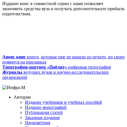
Издание книг в совместной серии с нами позволяет
экономить средства вуза и получать дополнительную прибыль
издательствам.
Скидка −20% авторам издательства
ИНФРА-М
Анонс книг
книги, которые еще не вышли из печати, но скоро
появятся на прилавках
Типография-партнер «Паблит»
цифровая типография
Журналы
ведущих вузов и научно-исследовательских
организаций
Авторам
Издание учебников и учебных пособий
Издание монографий
Публикация статей
Заказные издания
Наукометрия