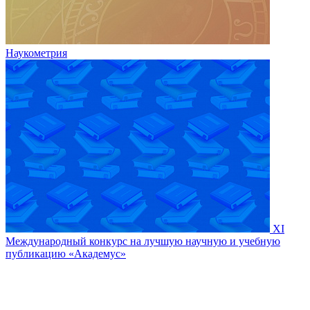
Наукометрия
XI
Международный конкурс на лучшую научную и учебную
публикацию «Академус»
Скидка −20% авторам издательства
ИНФРА-М