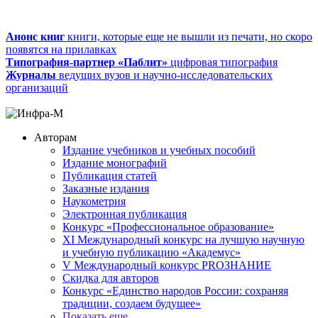
Анонс книг
книги, которые еще не вышли из печати, но скоро
появятся на прилавках
Типография-партнер «Паблит»
цифровая типография
Журналы
ведущих вузов и научно-исследовательских
организаций
Авторам
Издание учебников и учебных пособий
Издание монографий
Публикация статей
Заказные издания
Наукометрия
Электронная публикация
Конкурс «Профессиональное образование»
XI Международный конкурс на лучшую научную
и учебную публикацию «Академус»
V Международный конкурс PROЗНАНИЕ
Скидка для авторов
Конкурс «Единство народов России: сохраняя
традиции, создаем будущее»
Показать еще