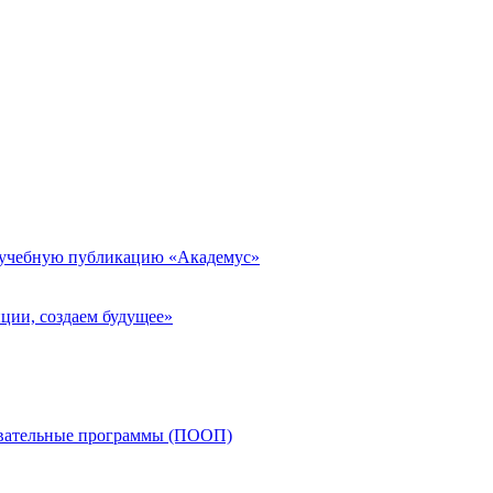
 учебную публикацию «Академус»
ции, создаем будущее»
овательные программы (ПООП)