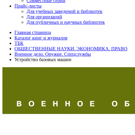
Совместные серии
Прайс-листы
Для учебных заведений и библиотек
Для организаций
Для публичных и научных библиотек
Главная страница
Каталог книг и журналов
ТБК
ОБЩЕСТВЕННЫЕ НАУКИ. ЭКОНОМИКА. ПРАВО
Военное дело. Оружие. Спецслужбы
Устройство базовых машин