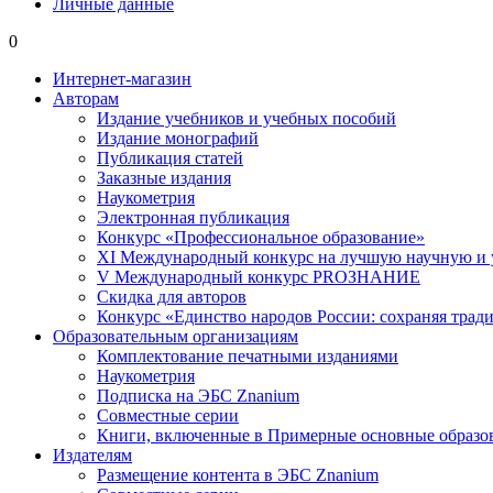
Личные данные
0
Интернет-магазин
Авторам
Издание учебников и учебных пособий
Издание монографий
Публикация статей
Заказные издания
Наукометрия
Электронная публикация
Конкурс «Профессиональное образование»
XI Международный конкурс на лучшую научную и
V Международный конкурс PROЗНАНИЕ
Скидка для авторов
Конкурс «Единство народов России: сохраняя тради
Образовательным организациям
Комплектование печатными изданиями
Наукометрия
Подписка на ЭБС Znanium
Совместные серии
Книги, включенные в Примерные основные образ
Издателям
Размещение контента в ЭБС Znanium