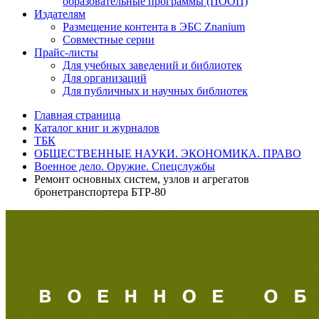
образовательные программы (ПООП)
Издателям
Размещение контента в ЭБС Znanium
Совместные серии
Прайс-листы
Для учебных заведений и библиотек
Для организаций
Для публичных и научных библиотек
Главная страница
Каталог книг и журналов
ТБК
ОБЩЕСТВЕННЫЕ НАУКИ. ЭКОНОМИКА. ПРАВО
Военное дело. Оружие. Спецслужбы
Ремонт основных систем, узлов и агрегатов
бронетранспортера БТР-80