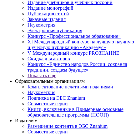
Издание учебников и учебных пособий
Издание монографий
Публикация статей
Заказные издания
Наукометрия
Электронная публикация
Конкурс «Профессиональное образование»
XI Международный конкурс на лучшую научную
и учебную публикацию «Академус»
V Международный конкурс PROЗНАНИЕ
Скидка для авторов
Конкурс «Единство народов России: сохраняя
традиции, создаем будущее»
Показать еще
Образовательным организациям
Комплектование печатными изданиями
Наукометрия
Подписка на ЭБС Znanium
Совместные серии
Книги, включенные в Примерные основные
образовательные программы (ПООП)
Издателям
Размещение контента в ЭБС Znanium
Совместные серии