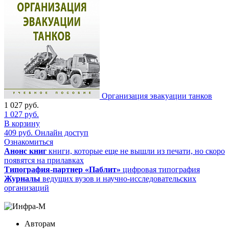
Организация эвакуации танков
1 027
руб.
1 027
руб.
В корзину
409
руб.
Онлайн доступ
Ознакомиться
Анонс книг
книги, которые еще не вышли из печати, но скоро
появятся на прилавках
Типография-партнер «Паблит»
цифровая типография
Журналы
ведущих вузов и научно-исследовательских
организаций
Авторам