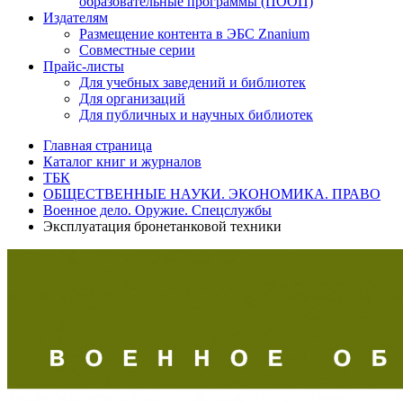
образовательные программы (ПООП)
Издателям
Размещение контента в ЭБС Znanium
Совместные серии
Прайс-листы
Для учебных заведений и библиотек
Для организаций
Для публичных и научных библиотек
Главная страница
Каталог книг и журналов
ТБК
ОБЩЕСТВЕННЫЕ НАУКИ. ЭКОНОМИКА. ПРАВО
Военное дело. Оружие. Спецслужбы
Эксплуатация бронетанковой техники