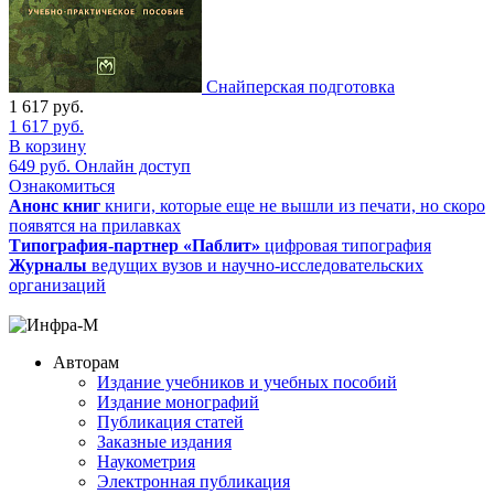
Снайперская подготовка
1 617
руб.
1 617
руб.
В корзину
649
руб.
Онлайн доступ
Ознакомиться
Анонс книг
книги, которые еще не вышли из печати, но скоро
появятся на прилавках
Типография-партнер «Паблит»
цифровая типография
Журналы
ведущих вузов и научно-исследовательских
организаций
Авторам
Издание учебников и учебных пособий
Издание монографий
Публикация статей
Заказные издания
Наукометрия
Электронная публикация