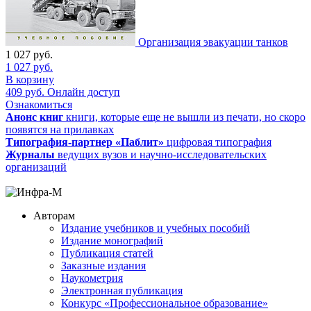
Организация эвакуации танков
1 027
руб.
1 027
руб.
В корзину
409
руб.
Онлайн доступ
Ознакомиться
Анонс книг
книги, которые еще не вышли из печати, но скоро
появятся на прилавках
Типография-партнер «Паблит»
цифровая типография
Журналы
ведущих вузов и научно-исследовательских
организаций
Авторам
Издание учебников и учебных пособий
Издание монографий
Публикация статей
Заказные издания
Наукометрия
Электронная публикация
Конкурс «Профессиональное образование»