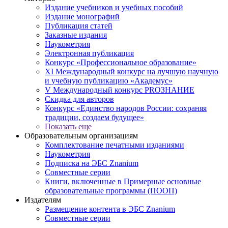
Издание учебников и учебных пособий
Издание монографий
Публикация статей
Заказные издания
Наукометрия
Электронная публикация
Конкурс «Профессиональное образование»
XI Международный конкурс на лучшую научную
и учебную публикацию «Академус»
V Международный конкурс PROЗНАНИЕ
Скидка для авторов
Конкурс «Единство народов России: сохраняя
традиции, создаем будущее»
Показать еще
Образовательным организациям
Комплектование печатными изданиями
Наукометрия
Подписка на ЭБС Znanium
Совместные серии
Книги, включенные в Примерные основные
образовательные программы (ПООП)
Издателям
Размещение контента в ЭБС Znanium
Совместные серии