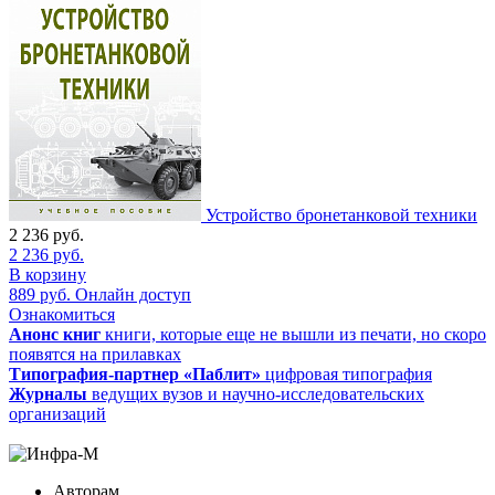
Устройство бронетанковой техники
2 236
руб.
2 236
руб.
В корзину
889
руб.
Онлайн доступ
Ознакомиться
Анонс книг
книги, которые еще не вышли из печати, но скоро
появятся на прилавках
Типография-партнер «Паблит»
цифровая типография
Журналы
ведущих вузов и научно-исследовательских
организаций
Авторам