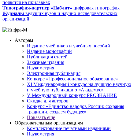
появятся на прилавках
Типография-партнер «Паблит»
цифровая типография
Журналы
ведущих вузов и научно-исследовательских
организаций
Авторам
Издание учебников и учебных пособий
Издание монографий
Публикация статей
Заказные издания
Наукометрия
Электронная публикация
Конкурс «Профессиональное образование»
XI Международный конкурс на лучшую научную
и учебную публикацию «Академус»
V Международный конкурс PROЗНАНИЕ
Скидка для авторов
Конкурс «Единство народов России: сохраняя
традиции, создаем будущее»
Показать еще
Образовательным организациям
Комплектование печатными изданиями
Наукометрия