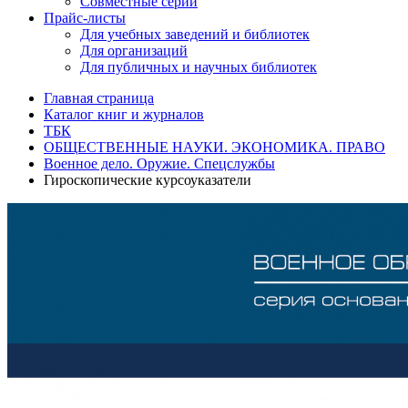
Совместные серии
Прайс-листы
Для учебных заведений и библиотек
Для организаций
Для публичных и научных библиотек
Главная страница
Каталог книг и журналов
ТБК
ОБЩЕСТВЕННЫЕ НАУКИ. ЭКОНОМИКА. ПРАВО
Военное дело. Оружие. Спецслужбы
Гироскопические курсоуказатели