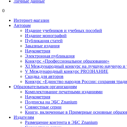
Личные данные
0
Интернет-магазин
Авторам
Издание учебников и учебных пособий
Издание монографий
Публикация статей
Заказные издания
Наукометрия
Электронная публикация
Конкурс «Профессиональное образование»
XI Международный конкурс на лучшую научную и
V Международный конкурс PROЗНАНИЕ
Скидка для авторов
Конкурс «Единство народов России: сохраняя тради
Образовательным организациям
Комплектование печатными изданиями
Наукометрия
Подписка на ЭБС Znanium
Совместные серии
Книги, включенные в Примерные основные образ
Издателям
Размещение контента в ЭБС Znanium