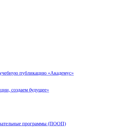
 учебную публикацию «Академус»
ции, создаем будущее»
овательные программы (ПООП)