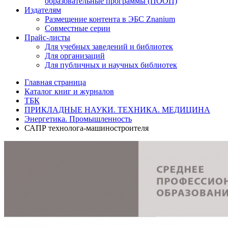
образовательные программы (ПООП)
Издателям
Размещение контента в ЭБС Znanium
Совместные серии
Прайс-листы
Для учебных заведений и библиотек
Для организаций
Для публичных и научных библиотек
Главная страница
Каталог книг и журналов
ТБК
ПРИКЛАДНЫЕ НАУКИ. ТЕХНИКА. МЕДИЦИНА
Энергетика. Промышленность
САПР технолога-машиностроителя