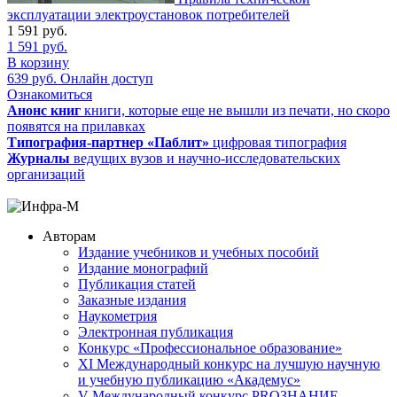
эксплуатации электроустановок потребителей
1 591
руб.
1 591
руб.
В корзину
639
руб.
Онлайн доступ
Ознакомиться
Анонс книг
книги, которые еще не вышли из печати, но скоро
появятся на прилавках
Типография-партнер «Паблит»
цифровая типография
Журналы
ведущих вузов и научно-исследовательских
организаций
Авторам
Издание учебников и учебных пособий
Издание монографий
Публикация статей
Заказные издания
Наукометрия
Электронная публикация
Конкурс «Профессиональное образование»
XI Международный конкурс на лучшую научную
и учебную публикацию «Академус»
V Международный конкурс PROЗНАНИЕ