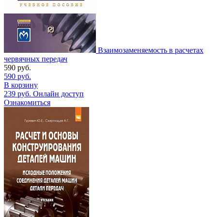
Взаимозаменяемость в расчетах
червячных передач
590
руб.
590
руб.
В корзину
239
руб.
Онлайн доступ
Ознакомиться