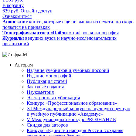
В корзину
639
руб.
Онлайн доступ
Ознакомиться
Анонс книг
книги, которые еще не вышли из печати, но скоро
появятся на прилавках
Типография-партнер «Паблит»
цифровая типография
Журналы
ведущих вузов и научно-исследовательских
организаций
Авторам
Издание учебников и учебных пособий
Издание монографий
Публикация статей
Заказные издания
Наукометрия
Электронная публикация
Конкурс «Профессиональное образование»
XI Международный конкурс на лучшую научную
и учебную публикацию «Академус»
V Международный конкурс PROЗНАНИЕ
Скидка для авторов
Конкурс «Единство народов России: сохраняя
традиции, создаем будущее»