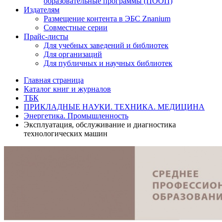
образовательные программы (ПООП)
Издателям
Размещение контента в ЭБС Znanium
Совместные серии
Прайс-листы
Для учебных заведений и библиотек
Для организаций
Для публичных и научных библиотек
Главная страница
Каталог книг и журналов
ТБК
ПРИКЛАДНЫЕ НАУКИ. ТЕХНИКА. МЕДИЦИНА
Энергетика. Промышленность
Эксплуатация, обслуживание и диагностика
технологических машин