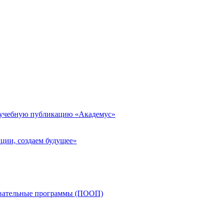
 учебную публикацию «Академус»
ции, создаем будущее»
овательные программы (ПООП)