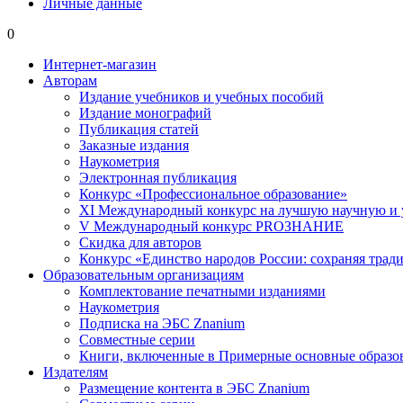
Личные данные
0
Интернет-магазин
Авторам
Издание учебников и учебных пособий
Издание монографий
Публикация статей
Заказные издания
Наукометрия
Электронная публикация
Конкурс «Профессиональное образование»
XI Международный конкурс на лучшую научную и
V Международный конкурс PROЗНАНИЕ
Скидка для авторов
Конкурс «Единство народов России: сохраняя тради
Образовательным организациям
Комплектование печатными изданиями
Наукометрия
Подписка на ЭБС Znanium
Совместные серии
Книги, включенные в Примерные основные образ
Издателям
Размещение контента в ЭБС Znanium