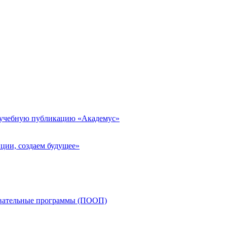
 учебную публикацию «Академус»
ции, создаем будущее»
овательные программы (ПООП)