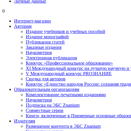
Личные данные
0
Интернет-магазин
Авторам
Издание учебников и учебных пособий
Издание монографий
Публикация статей
Заказные издания
Наукометрия
Электронная публикация
Конкурс «Профессиональное образование»
XI Международный конкурс на лучшую научную и
V Международный конкурс PROЗНАНИЕ
Скидка для авторов
Конкурс «Единство народов России: сохраняя тради
Образовательным организациям
Комплектование печатными изданиями
Наукометрия
Подписка на ЭБС Znanium
Совместные серии
Книги, включенные в Примерные основные образ
Издателям
Размещение контента в ЭБС Znanium