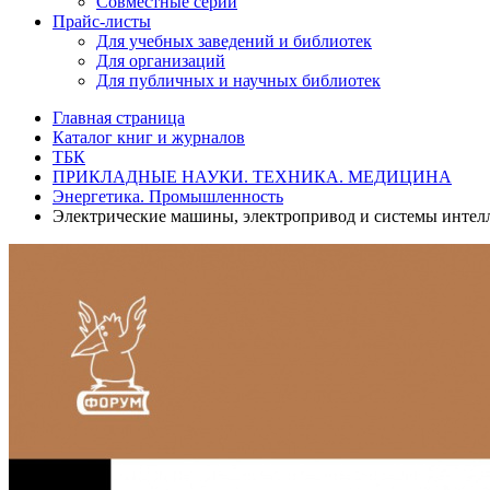
Совместные серии
Прайс-листы
Для учебных заведений и библиотек
Для организаций
Для публичных и научных библиотек
Главная страница
Каталог книг и журналов
ТБК
ПРИКЛАДНЫЕ НАУКИ. ТЕХНИКА. МЕДИЦИНА
Энергетика. Промышленность
Электрические машины, электропривод и системы интел