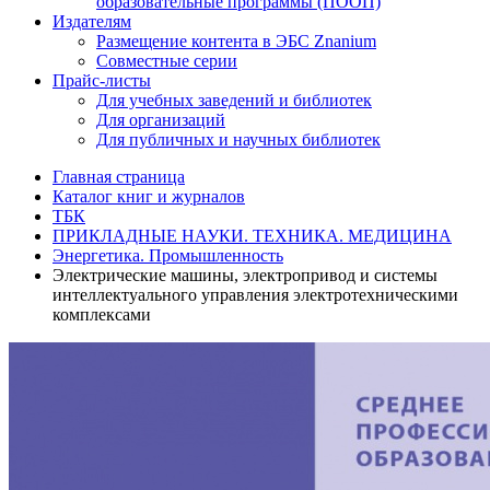
образовательные программы (ПООП)
Издателям
Размещение контента в ЭБС Znanium
Совместные серии
Прайс-листы
Для учебных заведений и библиотек
Для организаций
Для публичных и научных библиотек
Главная страница
Каталог книг и журналов
ТБК
ПРИКЛАДНЫЕ НАУКИ. ТЕХНИКА. МЕДИЦИНА
Энергетика. Промышленность
Электрические машины, электропривод и системы
интеллектуального управления электротехническими
комплексами