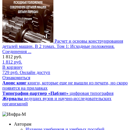
Расчет и основы конструирования
деталей машин. В 2 томах. Том 1: Исходные положения.
Соединения ...
1 812
руб.
1 812
руб.
В корзину
729
руб.
Онлайн доступ
Ознакомиться
Анонс книг
книги, которые еще не вышли из печати, но скоро
появятся на прилавках
Типография-партнер «Паблит»
цифровая типография
Журналы
ведущих вузов и научно-исследовательских
организаций
Авторам
Издание учебников и учебных пособий