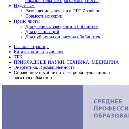
образовательные программы (ПООП)
Издателям
Размещение контента в ЭБС Znanium
Совместные серии
Прайс-листы
Для учебных заведений и библиотек
Для организаций
Для публичных и научных библиотек
Главная страница
Каталог книг и журналов
ТБК
ПРИКЛАДНЫЕ НАУКИ. ТЕХНИКА. МЕДИЦИНА
Энергетика. Промышленность
Справочное пособие по электрооборудованию и
электроснабжению