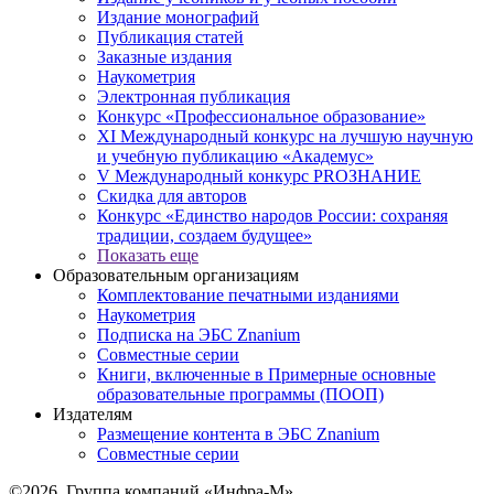
Издание монографий
Публикация статей
Заказные издания
Наукометрия
Электронная публикация
Конкурс «Профессиональное образование»
XI Международный конкурс на лучшую научную
и учебную публикацию «Академус»
V Международный конкурс PROЗНАНИЕ
Скидка для авторов
Конкурс «Единство народов России: сохраняя
традиции, создаем будущее»
Показать еще
Образовательным организациям
Комплектование печатными изданиями
Наукометрия
Подписка на ЭБС Znanium
Совместные серии
Книги, включенные в Примерные основные
образовательные программы (ПООП)
Издателям
Размещение контента в ЭБС Znanium
Совместные серии
©2026. Группа компаний «Инфра-М»