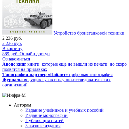
Устройство бронетанковой техники
2 236
руб.
2 236
руб.
В корзину
889
руб.
Онлайн доступ
Ознакомиться
Анонс книг
книги, которые еще не вышли из печати, но скоро
появятся на прилавках
Типография-партнер «Паблит»
цифровая типография
Журналы
ведущих вузов и научно-исследовательских
организаций
Авторам
Издание учебников и учебных пособий
Издание монографий
Публикация статей
Заказные издания