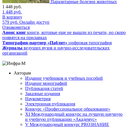
Паразитарные болезни животных
1 448
руб.
1 448
руб.
В корзину
579
руб.
Онлайн доступ
Ознакомиться
Анонс книг
книги, которые еще не вышли из печати, но скоро
появятся на прилавках
Типография-партнер «Паблит»
цифровая типография
Журналы
ведущих вузов и научно-исследовательских
организаций
Авторам
Издание учебников и учебных пособий
Издание монографий
Публикация статей
Заказные издания
Наукометрия
Электронная публикация
Конкурс «Профессиональное образование»
XI Международный конкурс на лучшую научную
и учебную публикацию «Академус»
V Международный конкурс PROЗНАНИЕ