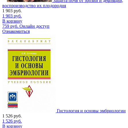
Защита почв от эрозии и дефляции,
воспроизводство их плодородия
1 903
руб.
1 903
руб.
В корзину
759
руб.
Онлайн доступ
Ознакомиться
Гистология и основы эмбриологии
1 526
руб.
1 526
руб.
В корзину