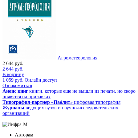
Агрометеорология
2 644
руб.
2 644
руб.
В корзину
1 059
руб.
Онлайн доступ
Ознакомиться
Анонс книг
книги, которые еще не вышли из печати, но скоро
появятся на прилавках
Типография-партнер «Паблит»
цифровая типография
Журналы
ведущих вузов и научно-исследовательских
организаций
Авторам