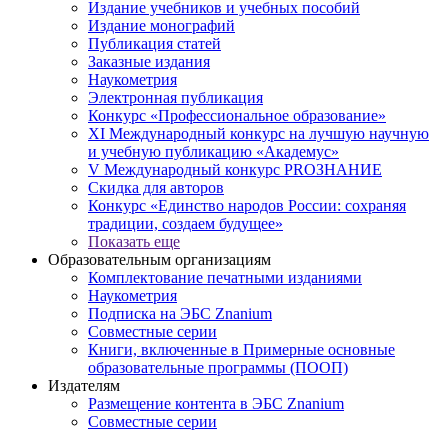
Издание учебников и учебных пособий
Издание монографий
Публикация статей
Заказные издания
Наукометрия
Электронная публикация
Конкурс «Профессиональное образование»
XI Международный конкурс на лучшую научную
и учебную публикацию «Академус»
V Международный конкурс PROЗНАНИЕ
Скидка для авторов
Конкурс «Единство народов России: сохраняя
традиции, создаем будущее»
Показать еще
Образовательным организациям
Комплектование печатными изданиями
Наукометрия
Подписка на ЭБС Znanium
Совместные серии
Книги, включенные в Примерные основные
образовательные программы (ПООП)
Издателям
Размещение контента в ЭБС Znanium
Совместные серии