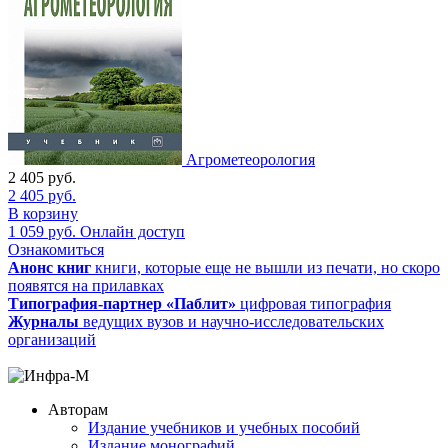
Агрометеорология
2 405
руб.
2 405
руб.
В корзину
1 059
руб.
Онлайн доступ
Ознакомиться
Анонс книг
книги, которые еще не вышли из печати, но скоро
появятся на прилавках
Типография-партнер «Паблит»
цифровая типография
Журналы
ведущих вузов и научно-исследовательских
организаций
Авторам
Издание учебников и учебных пособий
Издание монографий