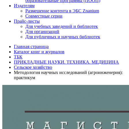
образовательные программы (ПООП)
Издателям
Размещение контента в ЭБС Znanium
Совместные серии
Прайс-листы
Для учебных заведений и библиотек
Для организаций
Для публичных и научных библиотек
Главная страница
Каталог книг и журналов
ТБК
ПРИКЛАДНЫЕ НАУКИ. ТЕХНИКА. МЕДИЦИНА
Сельское хозяйство
Методология научных исследований (агроинженерия):
практикум