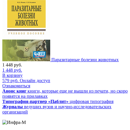
Паразитарные болезни животных
1 448
руб.
1 448
руб.
В корзину
579
руб.
Онлайн доступ
Ознакомиться
Анонс книг
книги, которые еще не вышли из печати, но скоро
появятся на прилавках
Типография-партнер «Паблит»
цифровая типография
Журналы
ведущих вузов и научно-исследовательских
организаций