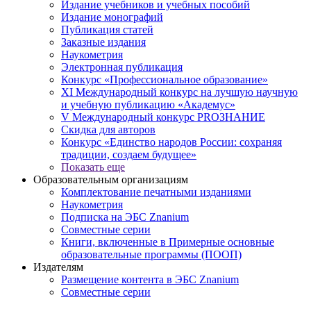
Издание учебников и учебных пособий
Издание монографий
Публикация статей
Заказные издания
Наукометрия
Электронная публикация
Конкурс «Профессиональное образование»
XI Международный конкурс на лучшую научную
и учебную публикацию «Академус»
V Международный конкурс PROЗНАНИЕ
Скидка для авторов
Конкурс «Единство народов России: сохраняя
традиции, создаем будущее»
Показать еще
Образовательным организациям
Комплектование печатными изданиями
Наукометрия
Подписка на ЭБС Znanium
Совместные серии
Книги, включенные в Примерные основные
образовательные программы (ПООП)
Издателям
Размещение контента в ЭБС Znanium
Совместные серии