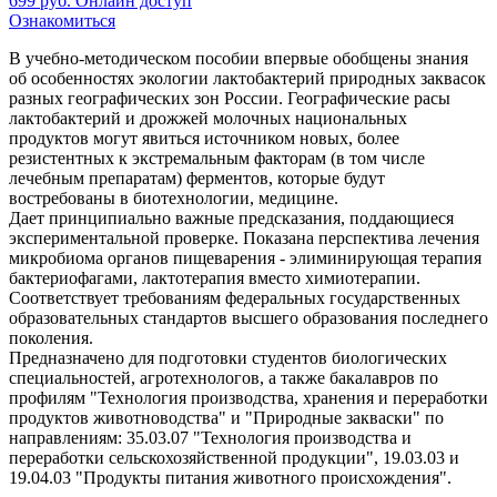
699
руб.
Онлайн доступ
Ознакомиться
В учебно-методическом пособии впервые обобщены знания
об особенностях экологии лактобактерий природных заквасок
разных географических зон России. Географические расы
лактобактерий и дрожжей молочных национальных
продуктов могут явиться источником новых, более
резистентных к экстремальным факторам (в том числе
лечебным препаратам) ферментов, которые будут
востребованы в биотехнологии, медицине.
Дает принципиально важные предсказания, поддающиеся
экспериментальной проверке. Показана перспектива лечения
микробиома органов пищеварения - элиминирующая терапия
бактериофагами, лактотерапия вместо химиотерапии.
Соответствует требованиям федеральных государственных
образовательных стандартов высшего образования последнего
поколения.
Предназначено для подготовки студентов биологических
специальностей, агротехнологов, а также бакалавров по
профилям "Технология производства, хранения и переработки
продуктов животноводства" и "Природные закваски" по
направлениям: 35.03.07 "Технология производства и
переработки сельскохозяйственной продукции", 19.03.03 и
19.04.03 "Продукты питания животного происхождения".