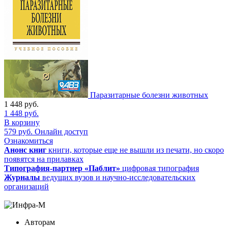
Паразитарные болезни животных
1 448
руб.
1 448
руб.
В корзину
579
руб.
Онлайн доступ
Ознакомиться
Анонс книг
книги, которые еще не вышли из печати, но скоро
появятся на прилавках
Типография-партнер «Паблит»
цифровая типография
Журналы
ведущих вузов и научно-исследовательских
организаций
Авторам