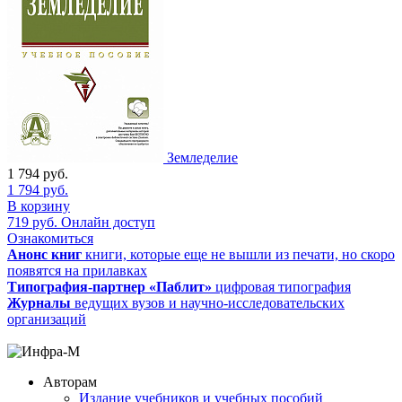
Земледелие
1 794
руб.
1 794
руб.
В корзину
719
руб.
Онлайн доступ
Ознакомиться
Анонс книг
книги, которые еще не вышли из печати, но скоро
появятся на прилавках
Типография-партнер «Паблит»
цифровая типография
Журналы
ведущих вузов и научно-исследовательских
организаций
Авторам
Издание учебников и учебных пособий