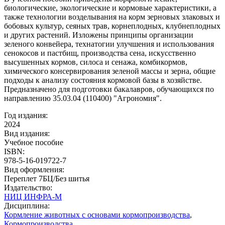
биологические, экологические и кормовые характеристики, а
также технологии возделывания на корм зерновых злаковых и
бобовых культур, сеяных трав, корнеплодных, клубнеплодных
и других растений. Изложены принципы организации
зеленого конвейера, технатогии улучшения и использования
сенокосов и пастбищ, производства сена, искусственно
высушенных кормов, силоса и сенажа, комбикормов,
химического консервирования зеленой массы и зерна, общие
подходы к анализу состояния кормовой базы в хозяйстве.
Предназначено для подготовки бакалавров, обучающихся по
направлению 35.03.04 (110400) "Агрономия".
Год издания:
2024
Вид издания:
Учебное пособие
ISBN:
978-5-16-019722-7
Вид оформления:
Переплет 7БЦ/Без шитья
Издательство:
НИЦ ИНФРА-М
Дисциплина:
Кормление животных с основами кормопроизводства
,
Кормопроизводства