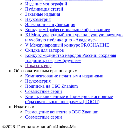
Издание монографий
Публикация статей
Заказные издания
Наукометрия
Электронная публикация
Конкурс «Профессиональное образование»
XI Международный конкурс на лучшую научную
и учебную публикацию «Академус»
V Международный конкурс PROЗНАНИЕ
Скидка для авторов
Конкурс «Единство народов России: сохраняя
традиции, создаем будущее»
Показать еще
Образовательным организациям
Комплектование печатными изданиями
Наукометрия
Подписка на ЭБС Znanium
Совместные серии
Книги, включенные в Примерные основные
образовательные программы (ПООП)
Издателям
Размещение контента в ЭБС Znanium
Совместные серии
©2026. Группа компаний «Инфра-М»