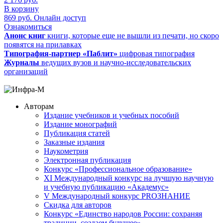
В корзину
869
руб.
Онлайн доступ
Ознакомиться
Анонс книг
книги, которые еще не вышли из печати, но скоро
появятся на прилавках
Типография-партнер «Паблит»
цифровая типография
Журналы
ведущих вузов и научно-исследовательских
организаций
Авторам
Издание учебников и учебных пособий
Издание монографий
Публикация статей
Заказные издания
Наукометрия
Электронная публикация
Конкурс «Профессиональное образование»
XI Международный конкурс на лучшую научную
и учебную публикацию «Академус»
V Международный конкурс PROЗНАНИЕ
Скидка для авторов
Конкурс «Единство народов России: сохраняя
традиции, создаем будущее»