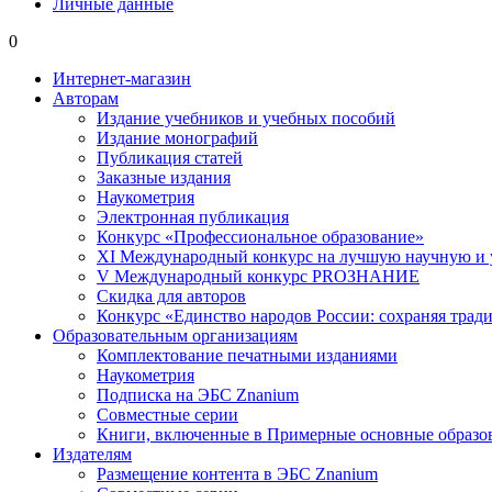
Личные данные
0
Интернет-магазин
Авторам
Издание учебников и учебных пособий
Издание монографий
Публикация статей
Заказные издания
Наукометрия
Электронная публикация
Конкурс «Профессиональное образование»
XI Международный конкурс на лучшую научную и
V Международный конкурс PROЗНАНИЕ
Скидка для авторов
Конкурс «Единство народов России: сохраняя тради
Образовательным организациям
Комплектование печатными изданиями
Наукометрия
Подписка на ЭБС Znanium
Совместные серии
Книги, включенные в Примерные основные образ
Издателям
Размещение контента в ЭБС Znanium