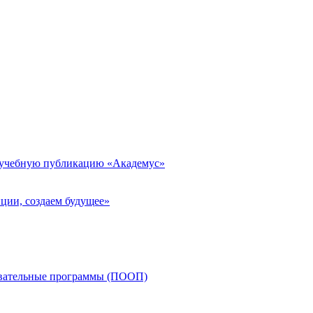
 учебную публикацию «Академус»
ции, создаем будущее»
овательные программы (ПООП)