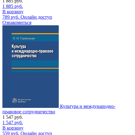
1 885
руб.
1 885
руб.
В корзину
789
руб.
Онлайн доступ
Ознакомиться
Культура и международно-
правовое сотрудничество
1 547
руб.
1 547
руб.
В корзину
559
руб.
Онлайн доступ