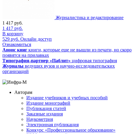
Журналистика и редактирование
1 417
руб.
1 417
руб.
В корзину
529
руб.
Онлайн доступ
Ознакомиться
Анонс книг
книги, которые еще не вышли из печати, но скоро
появятся на прилавках
Типография-партнер «Паблит»
цифровая типография
Журналы
ведущих вузов и научно-исследовательских
организаций
Авторам
Издание учебников и учебных пособий
Издание монографий
Публикация статей
Заказные издания
Наукометрия
Электронная публикация
Конкурс «Профессиональное образование»