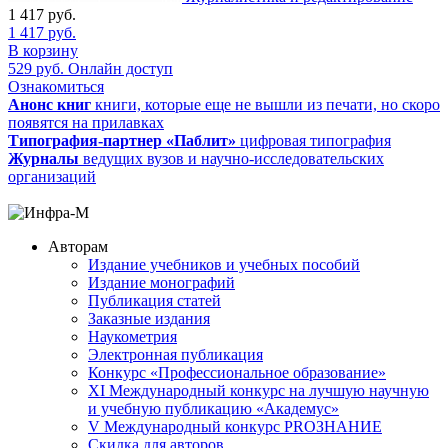
1 417
руб.
1 417
руб.
В корзину
529
руб.
Онлайн доступ
Ознакомиться
Анонс книг
книги, которые еще не вышли из печати, но скоро
появятся на прилавках
Типография-партнер «Паблит»
цифровая типография
Журналы
ведущих вузов и научно-исследовательских
организаций
Авторам
Издание учебников и учебных пособий
Издание монографий
Публикация статей
Заказные издания
Наукометрия
Электронная публикация
Конкурс «Профессиональное образование»
XI Международный конкурс на лучшую научную
и учебную публикацию «Академус»
V Международный конкурс PROЗНАНИЕ
Скидка для авторов