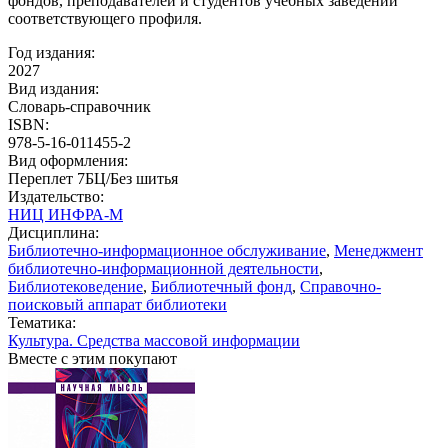
фондов, преподавателей и студентов учебных заведений
соответствующего профиля.
Год издания:
2027
Вид издания:
Словарь-справочник
ISBN:
978-5-16-011455-2
Вид оформления:
Переплет 7БЦ/Без шитья
Издательство:
НИЦ ИНФРА-М
Дисциплина:
Библиотечно-информационное обслуживание
,
Менеджмент
библиотечно-информационной деятельности
,
Библиотековедение
,
Библиотечный фонд
,
Справочно-
поисковый аппарат библиотеки
Тематика:
Культура. Средства массовой информации
Вместе с этим покупают