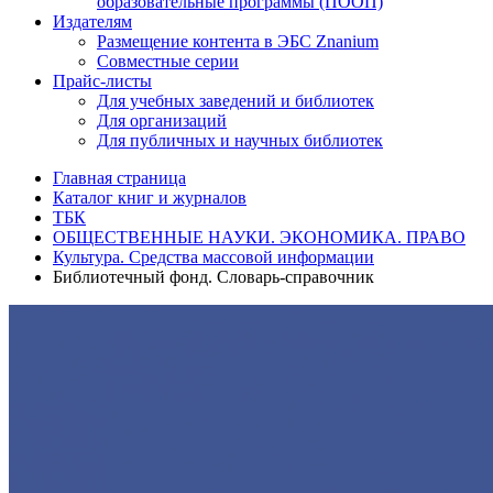
образовательные программы (ПООП)
Издателям
Размещение контента в ЭБС Znanium
Совместные серии
Прайс-листы
Для учебных заведений и библиотек
Для организаций
Для публичных и научных библиотек
Главная страница
Каталог книг и журналов
ТБК
ОБЩЕСТВЕННЫЕ НАУКИ. ЭКОНОМИКА. ПРАВО
Культура. Средства массовой информации
Библиотечный фонд. Словарь-справочник