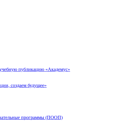
 учебную публикацию «Академус»
ции, создаем будущее»
овательные программы (ПООП)