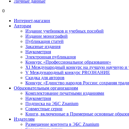
Личные данные
0
Интернет-магазин
Авторам
Издание учебников и учебных пособий
Издание монографий
Публикация статей
Заказные издания
Наукометрия
Электронная публикация
Конкурс «Профессиональное образование»
XI Международный конкурс на лучшую научную и
V Международный конкурс PROЗНАНИЕ
Скидка для авторов
Конкурс «Единство народов России: сохраняя тради
Образовательным организациям
Комплектование печатными изданиями
Наукометрия
Подписка на ЭБС Znanium
Совместные серии
Книги, включенные в Примерные основные образ
Издателям
Размещение контента в ЭБС Znanium