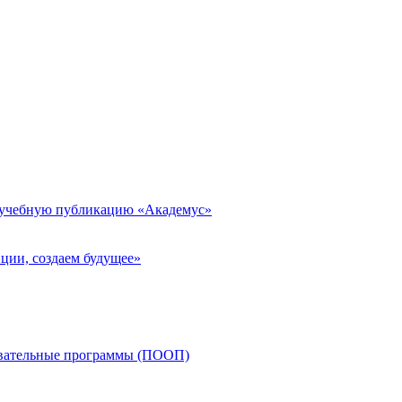
 учебную публикацию «Академус»
ции, создаем будущее»
овательные программы (ПООП)