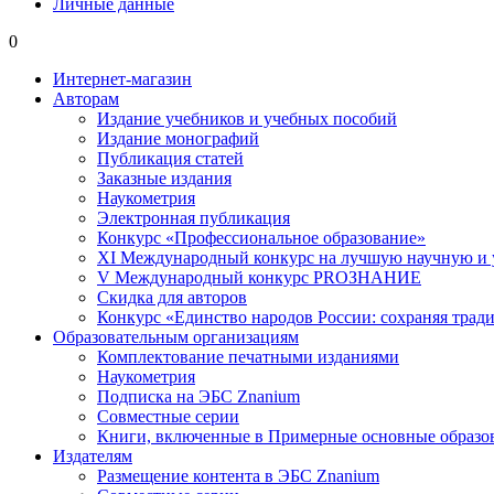
Личные данные
0
Интернет-магазин
Авторам
Издание учебников и учебных пособий
Издание монографий
Публикация статей
Заказные издания
Наукометрия
Электронная публикация
Конкурс «Профессиональное образование»
XI Международный конкурс на лучшую научную и
V Международный конкурс PROЗНАНИЕ
Скидка для авторов
Конкурс «Единство народов России: сохраняя тради
Образовательным организациям
Комплектование печатными изданиями
Наукометрия
Подписка на ЭБС Znanium
Совместные серии
Книги, включенные в Примерные основные образ
Издателям
Размещение контента в ЭБС Znanium