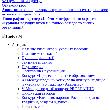
529
руб.
Онлайн доступ
Ознакомиться
Анонс книг
книги, которые еще не вышли из печати, но скоро
появятся на прилавках
Типография-партнер «Паблит»
цифровая типография
Журналы
ведущих вузов и научно-исследовательских
организаций
Авторам
Издание учебников и учебных пособий
Издание монографий
Публикация статей
Заказные издания
Наукометрия
Электронная публикация
Конкурс «Профессиональное образование»
XI Международный конкурс на лучшую научную
и учебную публикацию «Академус»
V Международный конкурс PROЗНАНИЕ
Скидка для авторов
Конкурс «Единство народов России: сохраняя
традиции, создаем будущее»
Показать еще