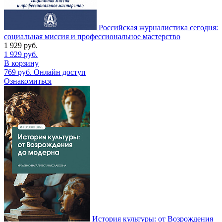
Российская журналистика сегодня:
социальная миссия и профессиональное мастерство
1 929
руб.
1 929
руб.
В корзину
769
руб.
Онлайн доступ
Ознакомиться
История культуры: от Возрождения