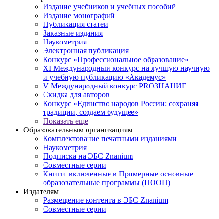
Издание учебников и учебных пособий
Издание монографий
Публикация статей
Заказные издания
Наукометрия
Электронная публикация
Конкурс «Профессиональное образование»
XI Международный конкурс на лучшую научную
и учебную публикацию «Академус»
V Международный конкурс PROЗНАНИЕ
Скидка для авторов
Конкурс «Единство народов России: сохраняя
традиции, создаем будущее»
Показать еще
Образовательным организациям
Комплектование печатными изданиями
Наукометрия
Подписка на ЭБС Znanium
Совместные серии
Книги, включенные в Примерные основные
образовательные программы (ПООП)
Издателям
Размещение контента в ЭБС Znanium
Совместные серии