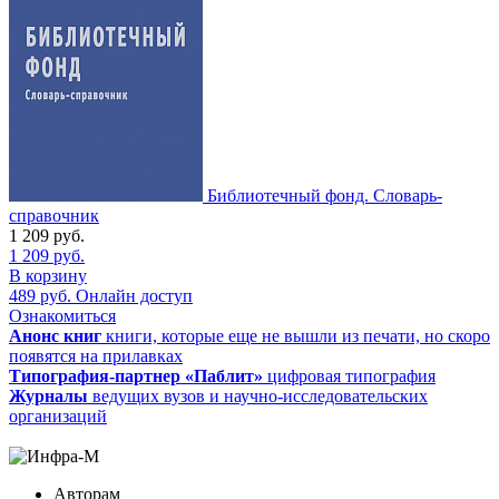
Библиотечный фонд. Словарь-
справочник
1 209
руб.
1 209
руб.
В корзину
489
руб.
Онлайн доступ
Ознакомиться
Анонс книг
книги, которые еще не вышли из печати, но скоро
появятся на прилавках
Типография-партнер «Паблит»
цифровая типография
Журналы
ведущих вузов и научно-исследовательских
организаций
Авторам