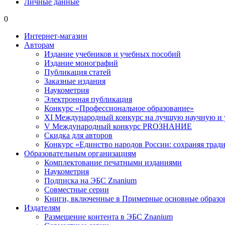
Личные данные
0
Интернет-магазин
Авторам
Издание учебников и учебных пособий
Издание монографий
Публикация статей
Заказные издания
Наукометрия
Электронная публикация
Конкурс «Профессиональное образование»
XI Международный конкурс на лучшую научную и
V Международный конкурс PROЗНАНИЕ
Скидка для авторов
Конкурс «Единство народов России: сохраняя тради
Образовательным организациям
Комплектование печатными изданиями
Наукометрия
Подписка на ЭБС Znanium
Совместные серии
Книги, включенные в Примерные основные образ
Издателям
Размещение контента в ЭБС Znanium