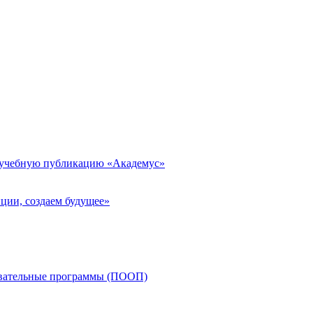
 учебную публикацию «Академус»
ции, создаем будущее»
овательные программы (ПООП)