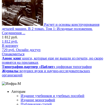
Расчет и основы конструирования
деталей машин. В 2 томах. Том 1: Исходные положения.
Соединения ...
1 812
руб.
1 812
руб.
В корзину
729
руб.
Онлайн доступ
Ознакомиться
Анонс книг
книги, которые еще не вышли из печати, но скоро
появятся на прилавках
Типография-партнер «Паблит»
цифровая типография
Журналы
ведущих вузов и научно-исследовательских
организаций
Авторам
Издание учебников и учебных пособий
Издание монографий
Публикация статей