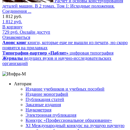
Расчет и основы конструирования
деталей машин. В 2 томах. Том 1: Исходные положения.
Соединения ...
1 812
руб.
1 812
руб.
В корзину
729
руб.
Онлайн доступ
Ознакомиться
Анонс книг
книги, которые еще не вышли из печати, но скоро
появятся на прилавках
Типография-партнер «Паблит»
цифровая типография
Журналы
ведущих вузов и научно-исследовательских
организаций
Авторам
Издание учебников и учебных пособий
Издание монографий
Публикация статей
Заказные издания
Наукометрия
Электронная публикация
Конкурс «Профессиональное образование»
XI Международный конкурс на лучшую научную