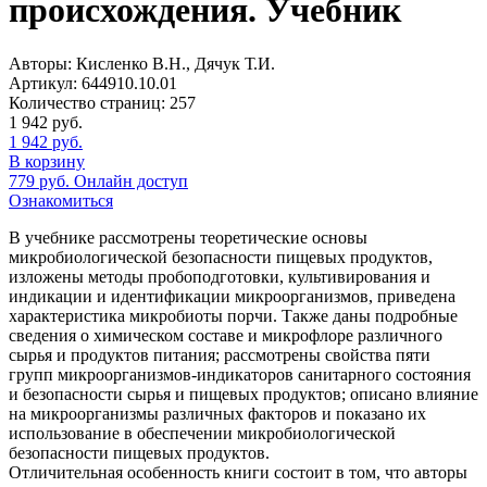
происхождения. Учебник
Авторы:
Кисленко В.Н., Дячук Т.И.
Артикул:
644910.10.01
Количество страниц:
257
1 942
руб.
1 942
руб.
В корзину
779
руб.
Онлайн доступ
Ознакомиться
В учебнике рассмотрены теоретические основы
микробиологической безопасности пищевых продуктов,
изложены методы пробоподготовки, культивирования и
индикации и идентификации микроорганизмов, приведена
характеристика микробиоты порчи. Также даны подробные
сведения о химическом составе и микрофлоре различного
сырья и продуктов питания; рассмотрены свойства пяти
групп микроорганизмов-индикаторов санитарного состояния
и безопасности сырья и пищевых продуктов; описано влияние
на микроорганизмы различных факторов и показано их
использование в обеспечении микробиологической
безопасности пищевых продуктов.
Отличительная особенность книги состоит в том, что авторы