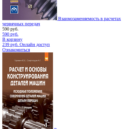
Взаимозаменяемость в расчетах
червячных передач
590
руб.
590
руб.
В корзину
239
руб.
Онлайн доступ
Ознакомиться