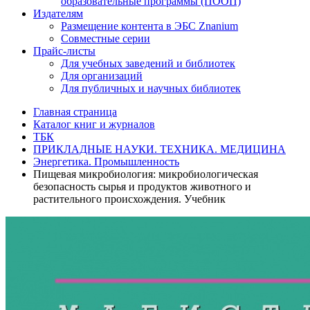
образовательные программы (ПООП)
Издателям
Размещение контента в ЭБС Znanium
Совместные серии
Прайс-листы
Для учебных заведений и библиотек
Для организаций
Для публичных и научных библиотек
Главная страница
Каталог книг и журналов
ТБК
ПРИКЛАДНЫЕ НАУКИ. ТЕХНИКА. МЕДИЦИНА
Энергетика. Промышленность
Пищевая микробиология: микробиологическая
безопасность сырья и продуктов животного и
растительного происхождения. Учебник