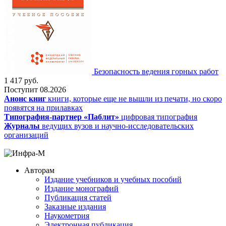
Безопасность ведения горных работ
1 417
руб.
Поступит
08.2026
Анонс книг
книги, которые еще не вышли из печати, но скоро
появятся на прилавках
Типография-партнер «Паблит»
цифровая типография
Журналы
ведущих вузов и научно-исследовательских
организаций
Авторам
Издание учебников и учебных пособий
Издание монографий
Публикация статей
Заказные издания
Наукометрия
Электронная публикация