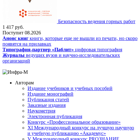
Безопасность ведения горных работ
1 417
руб.
Поступит
08.2026
Анонс книг
книги, которые еще не вышли из печати, но скоро
появятся на прилавках
Типография-партнер «Паблит»
цифровая типография
Журналы
ведущих вузов и научно-исследовательских
организаций
Авторам
Издание учебников и учебных пособий
Издание монографий
Публикация статей
Заказные издания
Наукометрия
Электронная публикация
Конкурс «Профессиональное образование»
XI Международный конкурс на лучшую научную
и учебную публикацию «Академус»
V Международный конкурс PROЗНАНИЕ