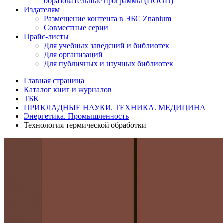
образовательные программы (ПООП)
Издателям
Размещение контента в ЭБС Znanium
Совместные серии
Прайс-листы
Для учебных заведений и библиотек
Для организаций
Для публичных и научных библиотек
Главная страница
Каталог книг и журналов
ТБК
ПРИКЛАДНЫЕ НАУКИ. ТЕХНИКА. МЕДИЦИНА
Энергетика. Промышленность
Технология термической обработки