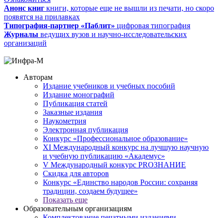
Анонс книг
книги, которые еще не вышли из печати, но скоро
появятся на прилавках
Типография-партнер «Паблит»
цифровая типография
Журналы
ведущих вузов и научно-исследовательских
организаций
Авторам
Издание учебников и учебных пособий
Издание монографий
Публикация статей
Заказные издания
Наукометрия
Электронная публикация
Конкурс «Профессиональное образование»
XI Международный конкурс на лучшую научную
и учебную публикацию «Академус»
V Международный конкурс PROЗНАНИЕ
Скидка для авторов
Конкурс «Единство народов России: сохраняя
традиции, создаем будущее»
Показать еще
Образовательным организациям
Комплектование печатными изданиями