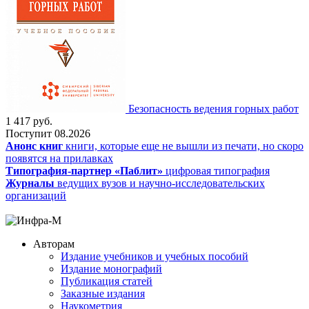
Безопасность ведения горных работ
1 417
руб.
Поступит
08.2026
Анонс книг
книги, которые еще не вышли из печати, но скоро
появятся на прилавках
Типография-партнер «Паблит»
цифровая типография
Журналы
ведущих вузов и научно-исследовательских
организаций
Авторам
Издание учебников и учебных пособий
Издание монографий
Публикация статей
Заказные издания
Наукометрия