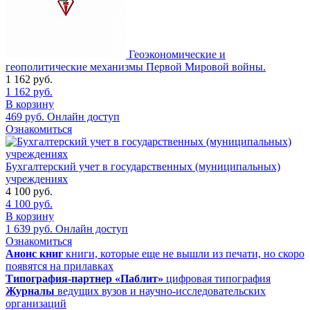
Геоэкономические и
геополитические механизмы Первой Мировой войны.
1 162
руб.
1 162
руб.
В корзину
469
руб.
Онлайн доступ
Ознакомиться
Бухгалтерский учет в государственных (муниципальных)
учреждениях
4 100
руб.
4 100
руб.
В корзину
1 639
руб.
Онлайн доступ
Ознакомиться
Анонс книг
книги, которые еще не вышли из печати, но скоро
появятся на прилавках
Типография-партнер «Паблит»
цифровая типография
Журналы
ведущих вузов и научно-исследовательских
организаций