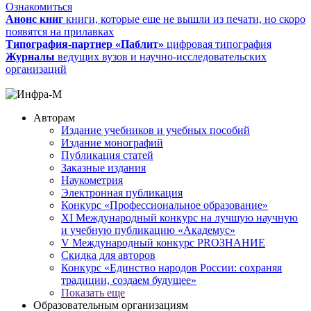
Ознакомиться
Анонс книг
книги, которые еще не вышли из печати, но скоро
появятся на прилавках
Типография-партнер «Паблит»
цифровая типография
Журналы
ведущих вузов и научно-исследовательских
организаций
Авторам
Издание учебников и учебных пособий
Издание монографий
Публикация статей
Заказные издания
Наукометрия
Электронная публикация
Конкурс «Профессиональное образование»
XI Международный конкурс на лучшую научную
и учебную публикацию «Академус»
V Международный конкурс PROЗНАНИЕ
Скидка для авторов
Конкурс «Единство народов России: сохраняя
традиции, создаем будущее»
Показать еще
Образовательным организациям