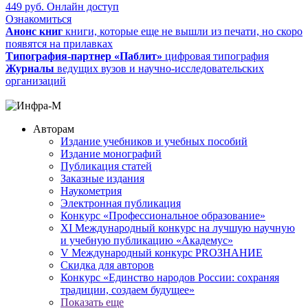
449
руб.
Онлайн доступ
Ознакомиться
Анонс книг
книги, которые еще не вышли из печати, но скоро
появятся на прилавках
Типография-партнер «Паблит»
цифровая типография
Журналы
ведущих вузов и научно-исследовательских
организаций
Авторам
Издание учебников и учебных пособий
Издание монографий
Публикация статей
Заказные издания
Наукометрия
Электронная публикация
Конкурс «Профессиональное образование»
XI Международный конкурс на лучшую научную
и учебную публикацию «Академус»
V Международный конкурс PROЗНАНИЕ
Скидка для авторов
Конкурс «Единство народов России: сохраняя
традиции, создаем будущее»
Показать еще