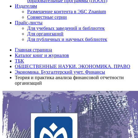
образовательные программы (ПООП)
Издателям
Размещение контента в ЭБС Znanium
Совместные серии
Прайс-листы
Для учебных заведений и библиотек
Для организаций
Для публичных и научных библиотек
Главная страница
Каталог книг и журналов
ТБК
ОБЩЕСТВЕННЫЕ НАУКИ. ЭКОНОМИКА. ПРАВО
Экономика. Бухгалтерский учет. Финансы
Теория и практика анализа финансовой отчетности
организаций