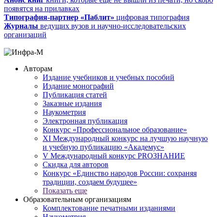
появятся на прилавках
Типография-партнер «Паблит»
цифровая типография
Журналы
ведущих вузов и научно-исследовательских
организаций
Авторам
Издание учебников и учебных пособий
Издание монографий
Публикация статей
Заказные издания
Наукометрия
Электронная публикация
Конкурс «Профессиональное образование»
XI Международный конкурс на лучшую научную
и учебную публикацию «Академус»
V Международный конкурс PROЗНАНИЕ
Скидка для авторов
Конкурс «Единство народов России: сохраняя
традиции, создаем будущее»
Показать еще
Образовательным организациям
Комплектование печатными изданиями
Наукометрия