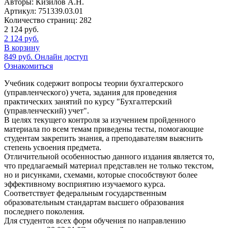
Авторы:
Кизилов А.Н.
Артикул:
751339.03.01
Количество страниц:
282
2 124
руб.
2 124
руб.
В корзину
849
руб.
Онлайн доступ
Ознакомиться
Учебник содержит вопросы теории бухгалтерского
(управленческого) учета, задания для проведения
практических занятий по курсу "Бухгалтерский
(управленческий) учет".
В целях текущего контроля за изучением пройденного
материала по всем темам приведены тесты, помогающие
студентам закрепить знания, а преподавателям выяснить
степень усвоения предмета.
Отличительной особенностью данного издания является то,
что предлагаемый материал представлен не только текстом,
но и рисунками, схемами, которые способствуют более
эффективному восприятию изучаемого курса.
Соответствует федеральным государственным
образовательным стандартам высшего образования
последнего поколения.
Для студентов всех форм обучения по направлению