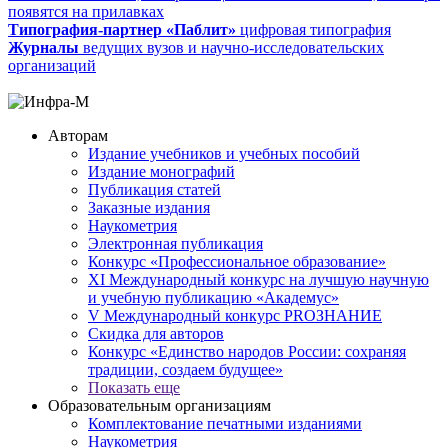
появятся на прилавках
Типография-партнер «Паблит»
цифровая типография
Журналы
ведущих вузов и научно-исследовательских
организаций
Авторам
Издание учебников и учебных пособий
Издание монографий
Публикация статей
Заказные издания
Наукометрия
Электронная публикация
Конкурс «Профессиональное образование»
XI Международный конкурс на лучшую научную
и учебную публикацию «Академус»
V Международный конкурс PROЗНАНИЕ
Скидка для авторов
Конкурс «Единство народов России: сохраняя
традиции, создаем будущее»
Показать еще
Образовательным организациям
Комплектование печатными изданиями
Наукометрия