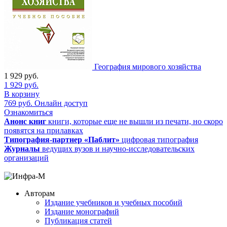
География мирового хозяйства
1 929
руб.
1 929
руб.
В корзину
769
руб.
Онлайн доступ
Ознакомиться
Анонс книг
книги, которые еще не вышли из печати, но скоро
появятся на прилавках
Типография-партнер «Паблит»
цифровая типография
Журналы
ведущих вузов и научно-исследовательских
организаций
Авторам
Издание учебников и учебных пособий
Издание монографий
Публикация статей