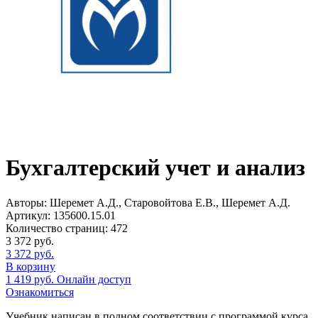
Бухгалтерский учет и анализ
Авторы:
Шеремет А.Д., Старовойтова Е.В., Шеремет А.Д.
Артикул:
135600.15.01
Количество страниц:
472
3 372
руб.
3 372
руб.
В корзину
1 419
руб.
Онлайн доступ
Ознакомиться
Учебник написан в полном соответствии с программой курса