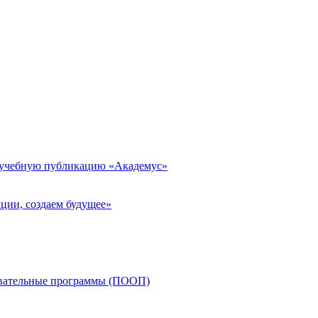
 учебную публикацию «Академус»
ции, создаем будущее»
овательные программы (ПООП)