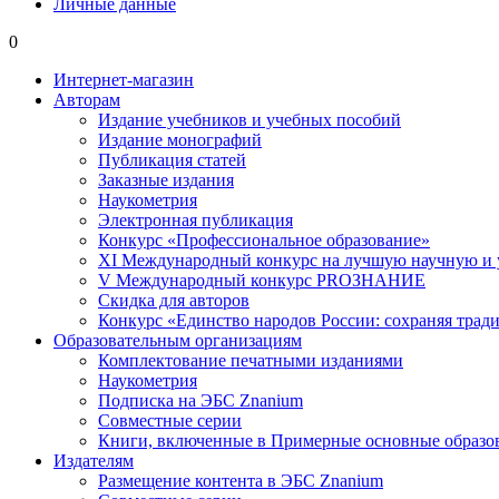
Личные данные
0
Интернет-магазин
Авторам
Издание учебников и учебных пособий
Издание монографий
Публикация статей
Заказные издания
Наукометрия
Электронная публикация
Конкурс «Профессиональное образование»
XI Международный конкурс на лучшую научную и
V Международный конкурс PROЗНАНИЕ
Скидка для авторов
Конкурс «Единство народов России: сохраняя тради
Образовательным организациям
Комплектование печатными изданиями
Наукометрия
Подписка на ЭБС Znanium
Совместные серии
Книги, включенные в Примерные основные образ
Издателям
Размещение контента в ЭБС Znanium