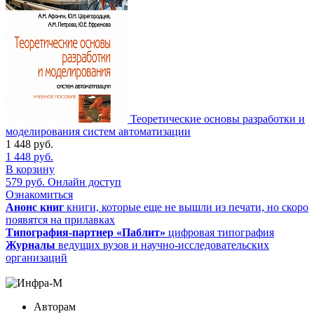
Теоретические основы разработки и
моделирования систем автоматизации
1 448
руб.
1 448
руб.
В корзину
579
руб.
Онлайн доступ
Ознакомиться
Анонс книг
книги, которые еще не вышли из печати, но скоро
появятся на прилавках
Типография-партнер «Паблит»
цифровая типография
Журналы
ведущих вузов и научно-исследовательских
организаций
Авторам