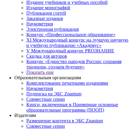
Издание учебников и учебных пособий
Издание монографий
Публикация статей
Заказные издания
Наукометрия
Электронная публикация
Конкурс «Профессиональное образование»
XI Международный конкурс на лучшую научную
и учебную публикацию «Академус»
V Международный конкурс PROЗНАНИЕ
Скидка для авторов
Конкурс «Единство народов России: сохраняя
традиции, создаем будущее»
Показать еще
Образовательным организациям
Комплектование печатными изданиями
Наукометрия
Подписка на ЭБС Znanium
Совместные серии
Книги, включенные в Примерные основные
образовательные программы (ПООП)
Издателям
Размещение контента в ЭБС Znanium
Совместные серии