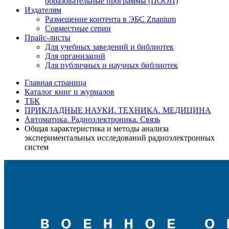
образовательные программы (ПООП)
Издателям
Размещение контента в ЭБС Znanium
Совместные серии
Прайс-листы
Для учебных заведений и библиотек
Для организаций
Для публичных и научных библиотек
Главная страница
Каталог книг и журналов
ТБК
ПРИКЛАДНЫЕ НАУКИ. ТЕХНИКА. МЕДИЦИНА
Автоматика. Радиоэлектроника. Связь
Общая характеристика и методы анализа
экспериментальных исследований радиоэлектронных
систем