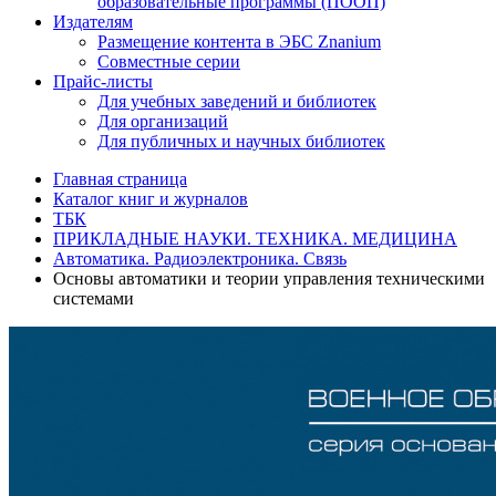
образовательные программы (ПООП)
Издателям
Размещение контента в ЭБС Znanium
Совместные серии
Прайс-листы
Для учебных заведений и библиотек
Для организаций
Для публичных и научных библиотек
Главная страница
Каталог книг и журналов
ТБК
ПРИКЛАДНЫЕ НАУКИ. ТЕХНИКА. МЕДИЦИНА
Автоматика. Радиоэлектроника. Связь
Основы автоматики и теории управления техническими
системами