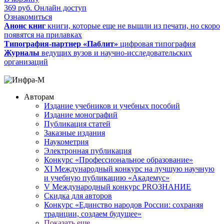
369
руб.
Онлайн доступ
Ознакомиться
Анонс книг
книги, которые еще не вышли из печати, но скоро
появятся на прилавках
Типография-партнер «Паблит»
цифровая типография
Журналы
ведущих вузов и научно-исследовательских
организаций
Авторам
Издание учебников и учебных пособий
Издание монографий
Публикация статей
Заказные издания
Наукометрия
Электронная публикация
Конкурс «Профессиональное образование»
XI Международный конкурс на лучшую научную
и учебную публикацию «Академус»
V Международный конкурс PROЗНАНИЕ
Скидка для авторов
Конкурс «Единство народов России: сохраняя
традиции, создаем будущее»
Показать еще