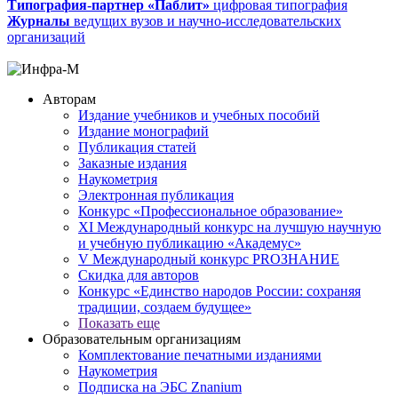
Типография-партнер «Паблит»
цифровая типография
Журналы
ведущих вузов и научно-исследовательских
организаций
Авторам
Издание учебников и учебных пособий
Издание монографий
Публикация статей
Заказные издания
Наукометрия
Электронная публикация
Конкурс «Профессиональное образование»
XI Международный конкурс на лучшую научную
и учебную публикацию «Академус»
V Международный конкурс PROЗНАНИЕ
Скидка для авторов
Конкурс «Единство народов России: сохраняя
традиции, создаем будущее»
Показать еще
Образовательным организациям
Комплектование печатными изданиями
Наукометрия
Подписка на ЭБС Znanium