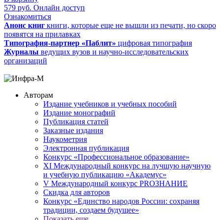
579
руб.
Онлайн доступ
Ознакомиться
Анонс книг
книги, которые еще не вышли из печати, но скоро
появятся на прилавках
Типография-партнер «Паблит»
цифровая типография
Журналы
ведущих вузов и научно-исследовательских
организаций
Авторам
Издание учебников и учебных пособий
Издание монографий
Публикация статей
Заказные издания
Наукометрия
Электронная публикация
Конкурс «Профессиональное образование»
XI Международный конкурс на лучшую научную
и учебную публикацию «Академус»
V Международный конкурс PROЗНАНИЕ
Скидка для авторов
Конкурс «Единство народов России: сохраняя
традиции, создаем будущее»
Показать еще