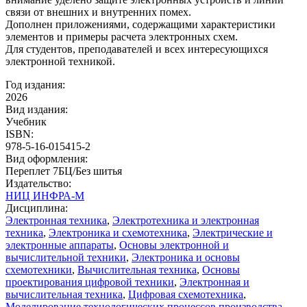
связи от внешних и внутренних помех.
Дополнен приложениями, содержащими характеристики
элементов и примеры расчета электронных схем.
Для студентов, преподавателей и всех интересующихся
электронной техникой.
Год издания:
2026
Вид издания:
Учебник
ISBN:
978-5-16-015415-2
Вид оформления:
Переплет 7БЦ/Без шитья
Издательство:
НИЦ ИНФРА-М
Дисциплина:
Электронная техника
,
Электротехника и электронная
техника
,
Электроника и схемотехника
,
Электрические и
электронные аппараты
,
Основы электронной и
вычислительной техники
,
Электроника и основы
схемотехники
,
Вычислительная техника
,
Основы
проектирования цифровой техники
,
Электронная и
вычислительная техника
,
Цифровая схемотехника
,
Моделирование технологических процессов производства