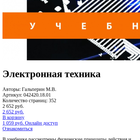
Электронная техника
Авторы:
Гальперин М.В.
Артикул:
042420.18.01
Количество страниц:
352
2 652
руб.
2 652
руб.
В корзину
1 059
руб.
Онлайн доступ
Ознакомиться
В учебнике рассмотрены физические принципы действия и