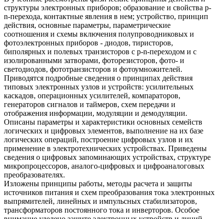
структуры электронных приборов; образование и свойства p-
n-перехода, контактные явления в нем; устройство, принцип
действия, основные параметры, параметрические
соотношения и схемы включения полупроводниковых и
фотоэлектронных приборов - диодов, тиристоров,
биполярных и полевых транзисторов с p-n-переходом и с
изолированными затворами, фоторезисторов, фото- и
светодиодов, фототранзисторов и фотоумножителей.
Приводятся подробные сведения о принципах действия
типовых электронных узлов и устройств: усилительных
каскадов, операционных усилителей, компараторов,
генераторов сигналов и таймеров, схем передачи и
отображения информации, модуляции и демодуляции.
Описаны параметры и характеристики основных семейств
логических и цифровых элементов, выполнение на их базе
логических операций, построение цифровых узлов и их
применение в электротехнических устройствах. Приведены
сведения о цифровых запоминающих устройствах, структуре
микропроцессоров, аналого-цифровых и цифроаналоговых
преобразователях.
Изложены принципы работы, методы расчета и защиты
источников питания и схем преобразования тока электронных
выпрямителей, линейных и импульсных стабилизаторов,
трансформаторов постоянного тока и инверторов. Особое
внимание уделено защите электронных устройств и линий